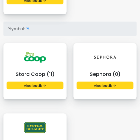
Visa butik →
Symbol:
S
Stora Coop (11)
Sephora (0)
Visa butik →
Visa butik →