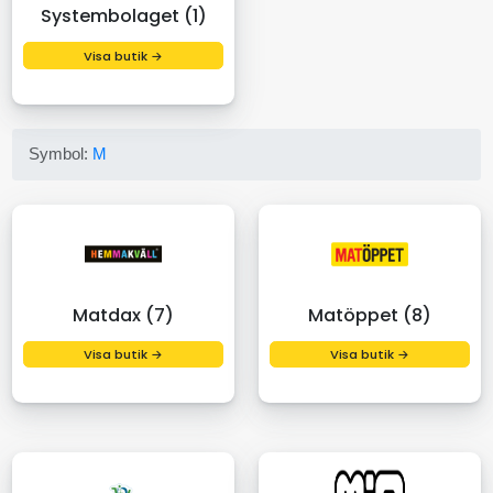
Systembolaget (1)
Visa butik →
Symbol:
M
Matdax (7)
Matöppet (8)
Visa butik →
Visa butik →