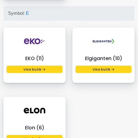
Symbol:
E
EKO (11)
Elgiganten (10)
Visa butik →
Visa butik →
Elon (6)