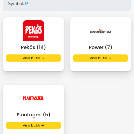
Symbol:
P
Pekås (14)
Power (7)
Visa butik →
Visa butik →
Plantagen (5)
Visa butik →