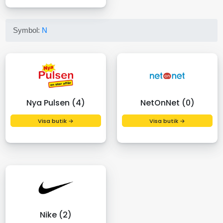
Symbol:
N
Nya Pulsen (4)
NetOnNet (0)
Visa butik →
Visa butik →
Nike (2)