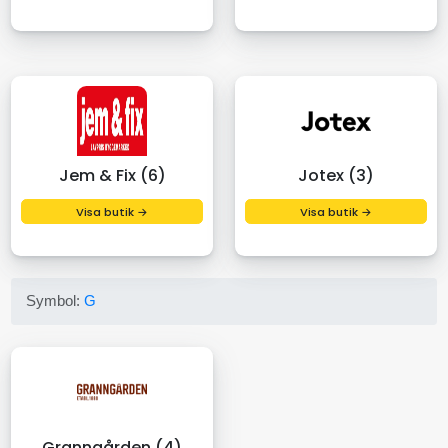
Jem & Fix (6)
Jotex (3)
Visa butik →
Visa butik →
Symbol:
G
Granngården (4)