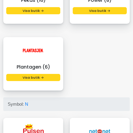
Pekås (16)
Power (8)
Visa butik →
Visa butik →
Plantagen (6)
Visa butik →
Symbol:
N