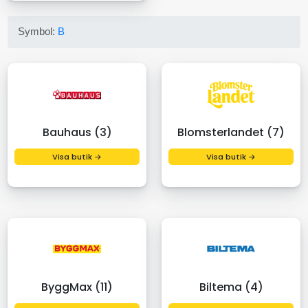
Symbol:
B
Bauhaus (3)
Blomsterlandet (7)
Visa butik →
Visa butik →
ByggMax (11)
Biltema (4)