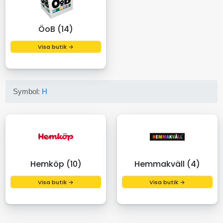
ÖoB (14)
Visa butik →
Symbol:
H
Hemköp (10)
Hemmakväll (4)
Visa butik →
Visa butik →