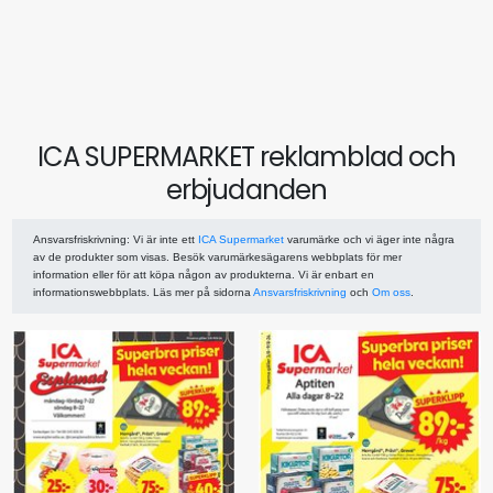
ICA SUPERMARKET reklamblad och
erbjudanden
Ansvarsfriskrivning
: Vi är inte ett
ICA Supermarket
varumärke och vi äger inte några
av de produkter som visas. Besök varumärkesägarens webbplats för mer
information eller för att köpa någon av produkterna. Vi är enbart en
informationswebbplats. Läs mer på sidorna
Ansvarsfriskrivning
och
Om oss
.