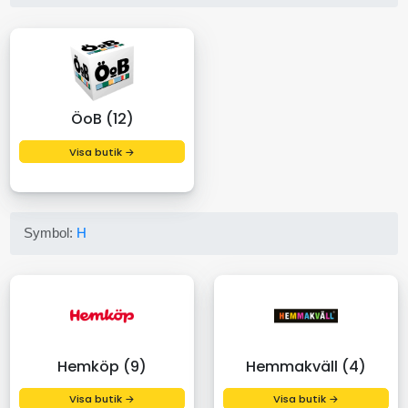
ÖoB (12)
Visa butik →
Symbol:
H
Hemköp (9)
Hemmakväll (4)
Visa butik →
Visa butik →