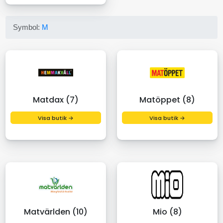
Symbol:
M
Matdax (7)
Matöppet (8)
Visa butik →
Visa butik →
Matvärlden (10)
Mio (8)