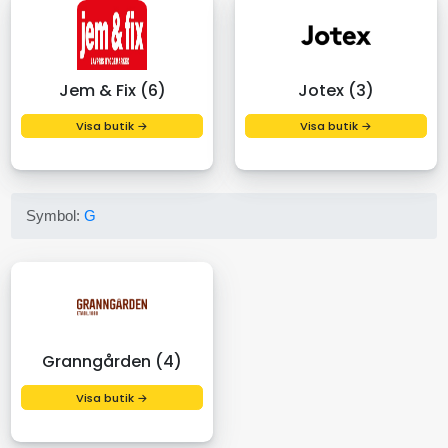
Jem & Fix (6)
Jotex (3)
Visa butik →
Visa butik →
Symbol:
G
Granngården (4)
Visa butik →