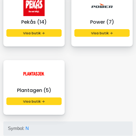
Pekås (14)
Power (7)
Visa butik →
Visa butik →
Plantagen (5)
Visa butik →
Symbol:
N